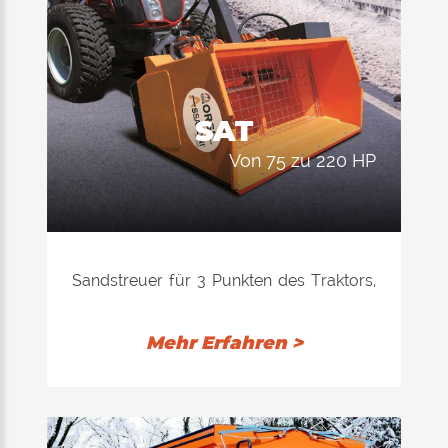
SAT
von 75 zu 220 HP
Sandstreuer für 3 Punkten des Traktors,
mit Anbindung an die hydraulische
Neigung, um die Kabinenlast
Mehr Erfahren >
ermöglichen.
Angetrieben durch das Hydrauliksystem
des Schleppers, mit einem System von
Abwurfscheibe Einstellen des Winkels