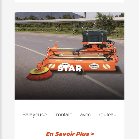
lumières en bordure des aéroports.
Couteaux racleurs en caoutchouc à
double usure.
STAR
Balayeuse frontale avec rouleau
traslable (en option) qui s'adapte
particulièrement au nettoyage des rues
En Savoir Plus >