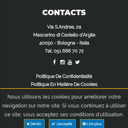
CONTACTS
Via S.Andrea, 2a
Mascarino di Castello d'Argile
40050 - Bologna - Italia
Tél.
:
051 686 70 72
Politique De Confidentialité
Politique En Matière De Cookies
Mentions Légales
Nous utilisons les cookies pour améliorer votre
navigation sur notre site. Si vous continuez à utiliser
ce site, vous acceptez ses conditions d'utilisation.
© 2026 Assaloni Professional | Via S.Andrea, 2a - Mascarino di Castello d'Argile
40050 - Bologna - Italia | Tél.: +39 051 686 70 72 - Fax: +39 051 686 71 04 | REA,
Déclin
J'accepte
Lire plus
Numéro de TVA, Code fiscal: IT03049991205 | SDI: A4707H7