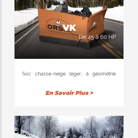
VK
de 45 à 60 HP
Soc chasse-neige léger, à géométrie
variable avec système mixte
d'amortissement avec ressorts et
En Savoir Plus >
hydropneumatique. Applicable aux
véhicules légers, aux petits tracteurs
agricoles et aux véhicules hors route.