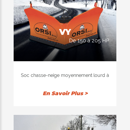
VY
de 150 à 205 HP
Soc chasse-neige moyennement lourd à
géométrie variable, avec structure en
acier, convenable aux endroits à forte
En Savoir Plus >
chute de neige pour les travaux de
rodage, d'agrandissement ou de
transport en poussant de la neige.