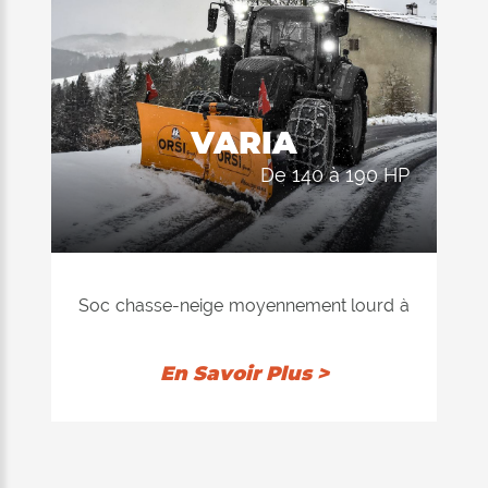
VARIA
de 140 à 190 HP
Soc chasse-neige moyennement lourd à
géométrie variable, avec structure en
acier, convenable aux endroits à forte
En Savoir Plus >
chute de neige pour les travaux de
rodage, d'agrandissement ou de
transport en poussant de la neige.