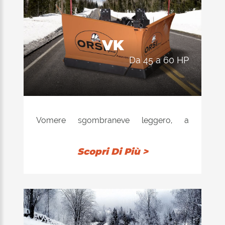
VK
da 45 a 60 HP
Vomere sgombraneve leggero, a
geometria variabile con sistema misto di
ammortizzazione a molle ed idro-
Scopri Di Più >
pneumatico. Applicabile a veicoli leggeri,
piccole trattrici agricole e fuoristrada.