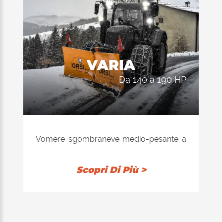
VARIA
da 140 a 190 HP
Vomere sgombraneve medio-pesante a
geometria variabile, con struttura in
acciaio, adatto per luoghi ad alto
Scopri Di Più >
innevamento per lavori di sfondamento,
allargamento o trasporto a spinta della
neve.