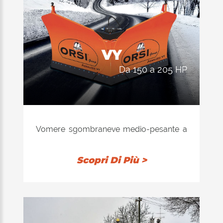
VY
da 150 a 205 HP
Vomere sgombraneve medio-pesante a
geometria variabile, con struttura in
acciaio, adatto per luoghi ad alto
Scopri Di Più >
innevamento per lavori di sfondamento,
allargamento o trasporto a spinta della
neve