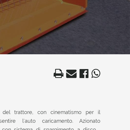
i del trattore, con cinematismo per il
entire l'auto caricamento. Azionato
re, con sistema di spargimento a disco ,